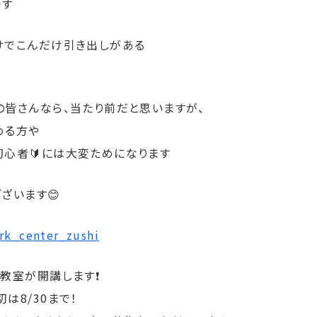
です
けでこんだけ引き出しがある
の皆さんなら、当たり前だと思いますが、
める方や
初心者🔰には大変ためになります
ざいます😊
k_center_zushi
教室が開講します❗️
は8/30まで！