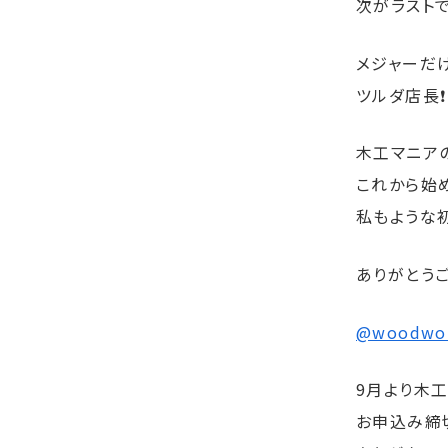
次がラスト
メジャーだ
ツルダ店長❗️
木工マニア
これから始
私もような
ありがとうご
@woodwor
9月より木工
お申込み締切