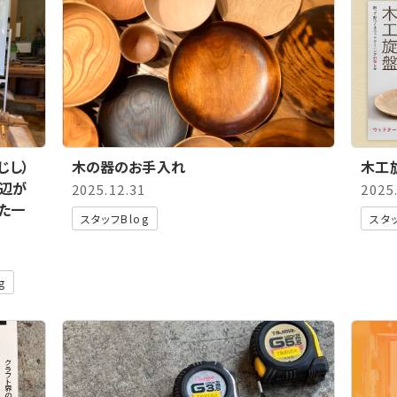
じし）
木の器のお手入れ
木工
辺が
2025.12.31
2025
た一
スタッフBlog
スタッ
g