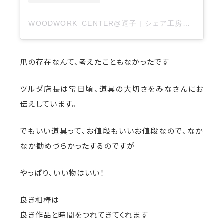
WOODWORK_CENTER@逗子 | シェア工房・木工教室・機械講習・ワークショップ(@woodwork_center_zushi)がシェアした投稿
爪の存在なんて、考えたこともなかったです
ツルダ店長は常日頃、道具の大切さをみなさんにお
伝えしています。
でもいい道具って、お値段もいいお値段なので、なか
なか勧めづらかったするのですが
やっぱり、いい物はいい！
良き相棒は
良き作品と時間をつれてきてくれます