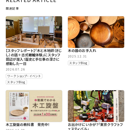
関連記事
【スタッフレポート】「木と木地師（きじ
木の器のお手入れ
し）の話＋古式轆轤体験」にスタッフ
2025.12.31
田辺が潜入！歴史と手仕事の深さに
スタッフBlog
感動した一日
2026.07.26
ワークショップ・イベント
スタッフBlog
木工旋盤の教科書 発売中！
お出かけにいかが？「東京クラフトフ
ェスティバル」