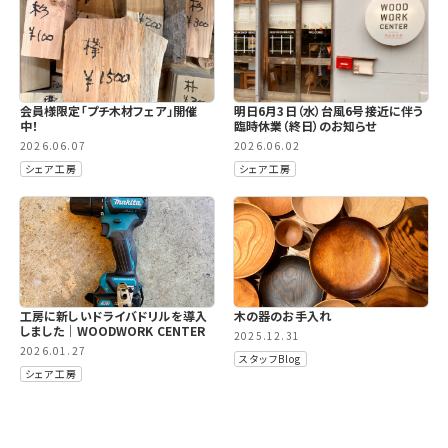
会員様限定「プチ木材フェア」開催
明日6月3日（水）台風6号接近に伴う
中！
臨時休業（終日）のお知らせ
2026.06.07
2026.06.02
シェア工房
シェア工房
工房に新しいドライバドリルを導入
木の器のお手入れ
しました｜WOODWORK CENTER
2025.12.31
2026.01.27
スタッフBlog
シェア工房