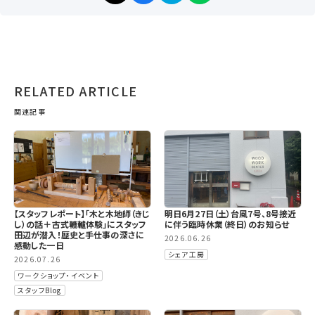
RELATED ARTICLE
関連記事
【スタッフレポート】「木と木地師（きじ
明日6月27日（土）台風7号、8号接近
し）の話＋古式轆轤体験」にスタッフ
に伴う臨時休業（終日）のお知らせ
田辺が潜入！歴史と手仕事の深さに
2026.06.26
感動した一日
シェア工房
2026.07.26
ワークショップ・イベント
スタッフBlog