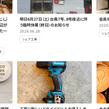
じし）
明日6月27日（土）台風7号、8号接近に伴
会員
辺が
う臨時休業（終日）のお知らせ
2026
た一
2026.06.26
シェ
シェア工房
g
う臨時
工房に新しいドライバドリルを導入しま
木の