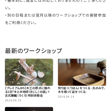
・基本的に、返金には対応しておりませんのでご了承くださ
い。
・別の日程または翌月以降のワークショップでの振替参加
をご利用ください。
最新のワークショップ
【プレミアムWS】木工の原点に触れ
刳り盆（くりぼん）をつくる -丸のみで、
る1日「木と木地師（きじし）の話」＋
木を掘って盆をつくる-
古式轆轤（ろくろ）特別体験会
2026.04.14
2026.06.19