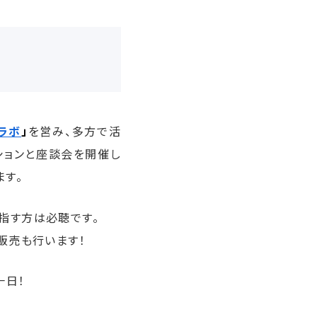
ラボ
」
を営み、多方で活
ションと座談会を開催し
ます。
指す方は必聴です。
販売も行います！
一日！