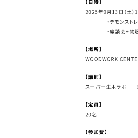
【日時】
2025年9月13日（土）12
・デモンストレーション
・座談会+物販 15
【場所】
WOODWORK CENTE
【講師】
スーパー生木ラボ 
【定員】
20名
【参加費】