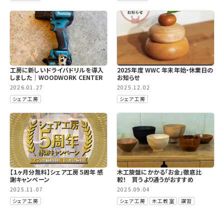
工房に新しいドライバドリルを導入
2025年度 WWC 年末年始・休業日の
しました｜WOODWORK CENTER
お知らせ
2026.01.27
2025.12.02
シェア工房
シェア工房
【１ヶ月分無料】シェア工房５周年 感
木工旋盤にかかる「お金」徹底比
謝キャンペーン
較！ 買うより通うがおすすめ
2025.11.07
2025.09.04
シェア工房
シェア工房
木工教室
講習