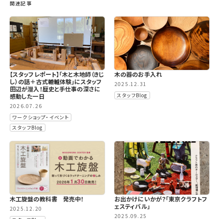
関連記事
【スタッフレポート】「木と木地師（きじ
木の器のお手入れ
し）の話＋古式轆轤体験」にスタッフ
2025.12.31
田辺が潜入！歴史と手仕事の深さに
スタッフBlog
感動した一日
2026.07.26
ワークショップ・イベント
スタッフBlog
木工旋盤の教科書 発売中！
お出かけにいかが？「東京クラフトフ
ェスティバル」
2025.12.20
2025.09.25